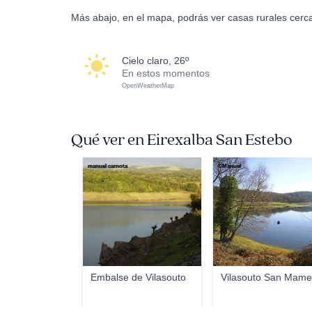
Más abajo, en el mapa, podrás ver casas rurales cerc
cielo claro, 26º
En estos momentos
OpenWeatherMap
Qué ver en Eirexalba San Estebo
manuel carnota
©Manuel
Embalse de Vilasouto
Vilasouto San Mam