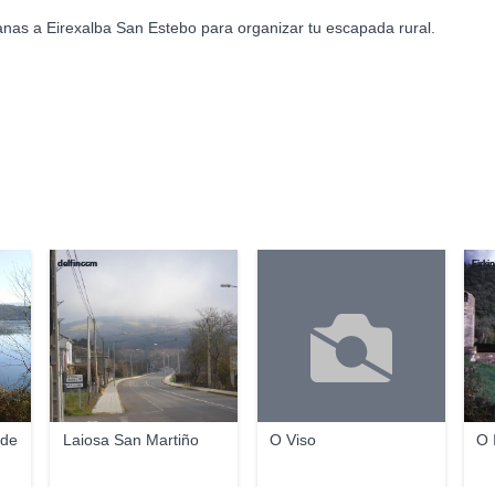
anas a Eirexalba San Estebo para organizar tu escapada rural.
delfinccm
Firki
ede
Laiosa San Martiño
O Viso
O 