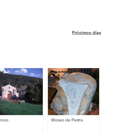
Próximos días
nCat
Museo da Pedra
Incio
Museo da Pedra