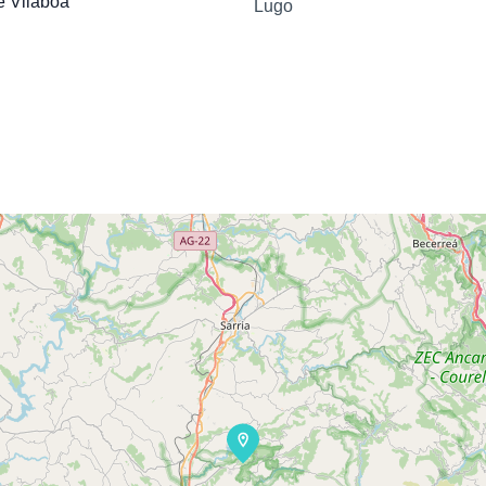
e Vilaboa
Lugo