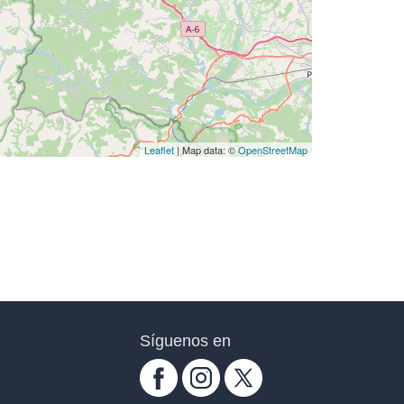
Leaflet
| Map data: ©
OpenStreetMap
Síguenos en