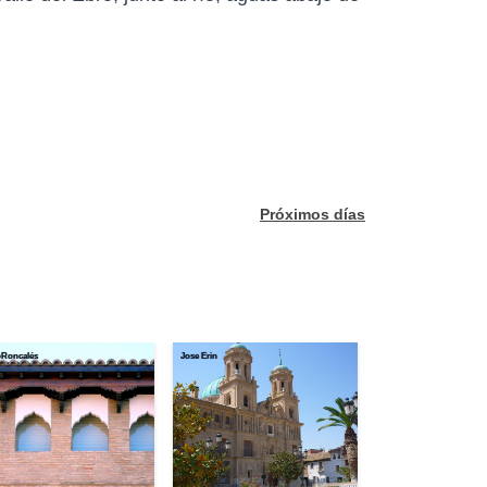
Próximos días
oRoncalés
Jose Erin