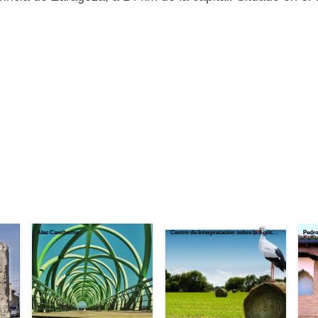
Alec Cawthorne
Centro de Interpretación sobre la Agricultura y el Regadío
Pedr