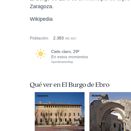
Zaragoza.
Wikipedia
Población:
2.383
INE 2017
cielo claro, 29º
En estos momentos
OpenWeatherMap
Qué ver en El Burgo de Ebro
manumrm
VICMAEL