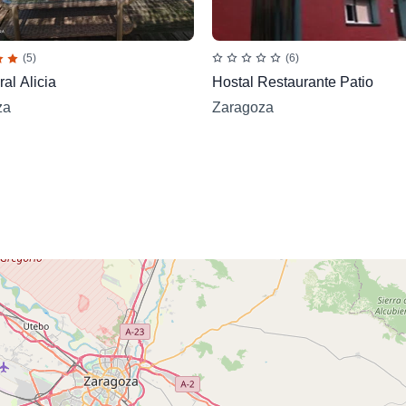
(5)
(6)
al Alicia
Hostal Restaurante Patio
za
Zaragoza