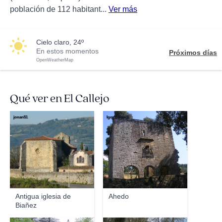
población de 112 habitant...
Ver más
cielo claro, 24º
En estos momentos
Próximos días
OpenWeatherMap
Qué ver en El Callejo
jonan51
Igor Bikandi
Antigua iglesia de
Ahedo
Biañez