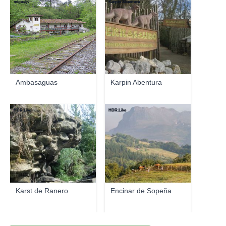
migueljv
Karpin Abentura
Ambasaguas
Karpin Abentura
HDR.Like
HDR.Like
Karst de Ranero
Encinar de Sopeña