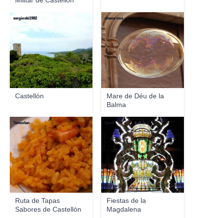
Militar de Castellón
sergioski1982
chene nos
Castellón
Mare de Déu de la
Balma
Tamorlan
Sara2
Ruta de Tapas
Fiestas de la
Sabores de Castellón
Magdalena