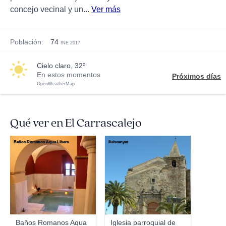
concejo vecinal y un...
Ver más
Población:
74
INE 2017
cielo claro, 32º
En estos momentos
Próximos días
OpenWeatherMap
Qué ver en El Carrascalejo
Baños Romanos Aqua Libera
lluiscanyet
Baños Romanos Aqua
Iglesia parroquial de