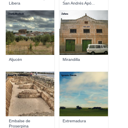
Libera
San Andrés Apó...
Charly Morlock
Zafara
Aljucén
Mirandilla
Ángel M. Felicísimo
Ignacio García
Embalse de
Extremadura
Proserpina