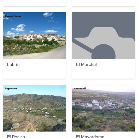
Hector Garcia
Lubrín
El Marchal
fagmunoz
saxomovil
El Pocico
El Mayordomo