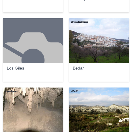
elfieradealmeria
Los Giles
Bédar
Jsanchezes
d2en2