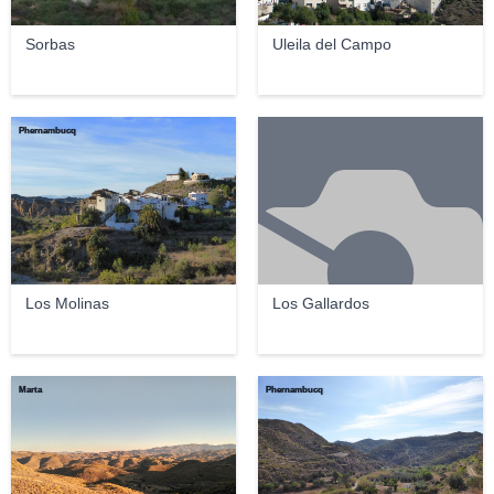
Sorbas
Uleila del Campo
Phernambucq
Los Molinas
Los Gallardos
Marta
Phernambucq