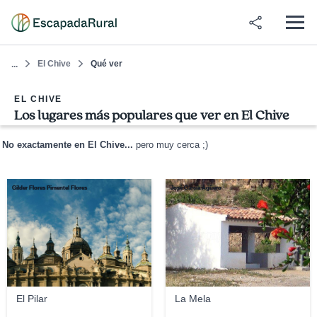
El Chive
Qué ver
...
EL CHIVE
Los lugares más populares que ver en El Chive
No exactamente en El Chive...
pero muy cerca ;)
Gilder Flores Pimentel Flores
José García Agüero
El Pilar
La Mela