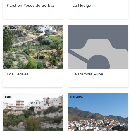
Karst en Yesos de Sorbas
La Huelga
GuiGonSe
Los Perales
La Rambla Aljibe
B25es
R de Juana