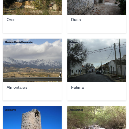
Orce
Duda
Mariano García Hernández
Selekem
Almontaras
Fátima
Jojumarva
Josesanchez