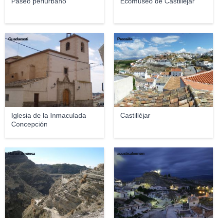
Paseo periurbano
Ecomuseo de Castillejar
Guadacasti
Pescailla
Iglesia de la Inmaculada
Castilléjar
Concepción
Rafael Jiménez
acusticalennon