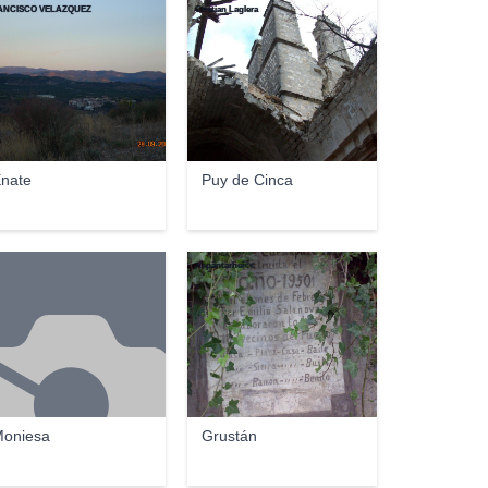
ANCISCO VELAZQUEZ
Cristian Laglera
nate
Puy de Cinca
>>päntarheî<<
oniesa
Grustán