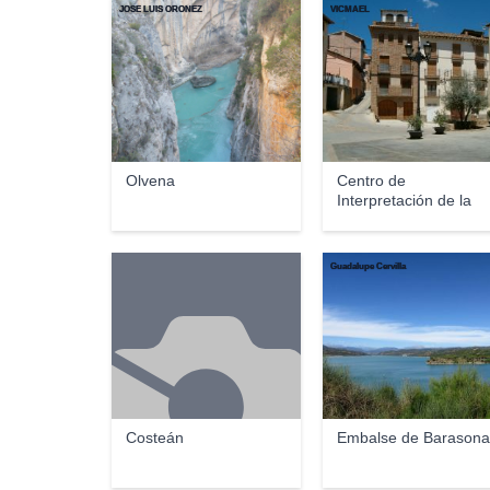
JOSE LUIS OROÑEZ
VICMAEL
Olvena
Centro de
Interpretación de la
Alfarer...
Guadalupe Cervilla
Costeán
Embalse de Barason