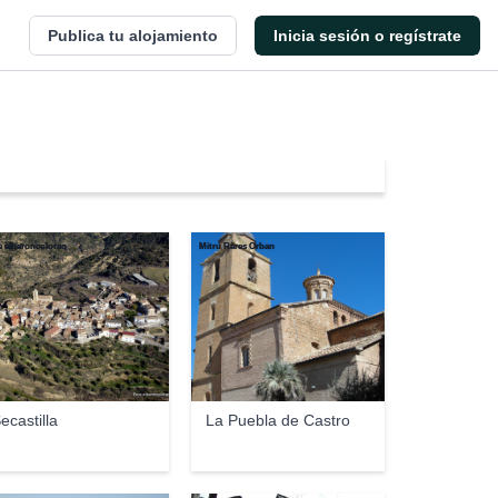
Publica tu alojamiento
Inicia sesión o regístrate
e elbaroncolorao
Mitru Rares Orban
ecastilla
La Puebla de Castro