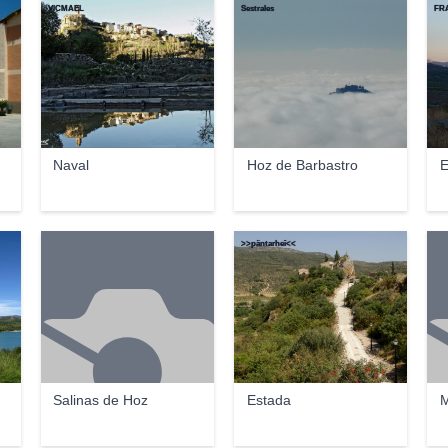
VICMAEL
Sestrales
FR
Naval
Hoz de Barbastro
E
>>päntarheî<<
a
Salinas de Hoz
Estada
M