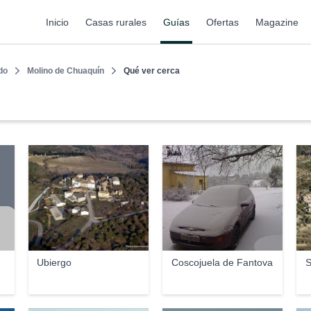
Inicio
Casas rurales
Guías
Ofertas
Magazine
do
Molino de Chuaquín
Qué ver cerca
Pere elbaroncolorao
jhalio
Per
Ubiergo
Coscojuela de Fantova
S