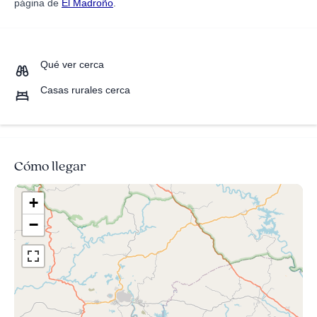
página de
El Madroño
.
Qué ver cerca
Casas rurales cerca
Cómo llegar
+
−