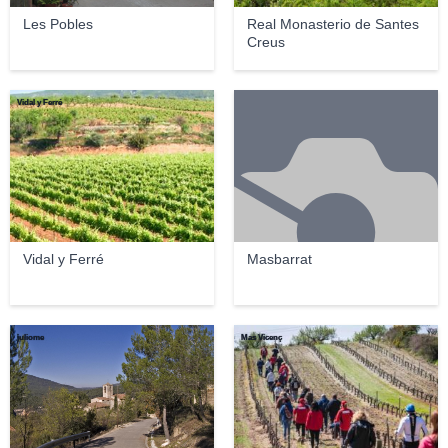
Les Pobles
Real Monasterio de Santes
Creus
Vidal y Ferré
Vidal y Ferré
Masbarrat
juliome
Mas Vicenç