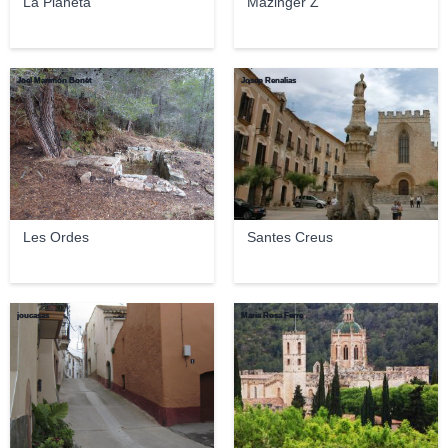
La Planeta
Mazinger Z
Joel Marimon Bonet
Josep Renalias
Les Ordes
Santes Creus
joucasas
Maria Rosa Ferre