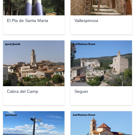
El Pla de Santa Maria
Vallespinosa
jqumj Queralt
Joel Marimon Bonet
Cabra del Camp
Seguer
panoramio
Joel Marimon Bonet