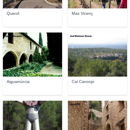
Querol
Mas Vicenç
Jaume Meneses
Joel Marimon Bonet
Aiguamúrcia
Cal Canonjo
francd
marc6703