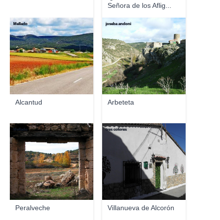
Señora de los Aflig...
Mellado
joseba andoni
Alcantud
Arbeteta
Mellado
tres colores
Peralveche
Villanueva de Alcorón