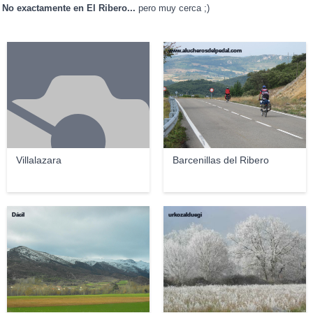
No exactamente en El Ribero...
pero muy cerca ;)
www.alucherosdelpedal.com
Villalazara
Barcenillas del Ribero
Dácil
urkozalduegi