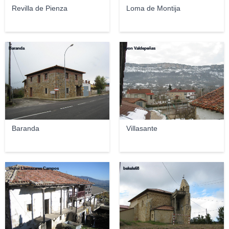
Revilla de Pienza
Loma de Montija
Baranda
Yvon Valdepeñas
Baranda
Villasante
Víctor Llamazares Campos
bekele68