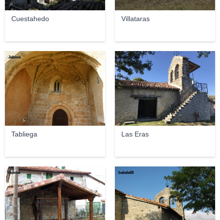
Cuestahedo
Villataras
Jabrus
Joseba Diez
Tabliega
Las Eras
txortxi
bekele68