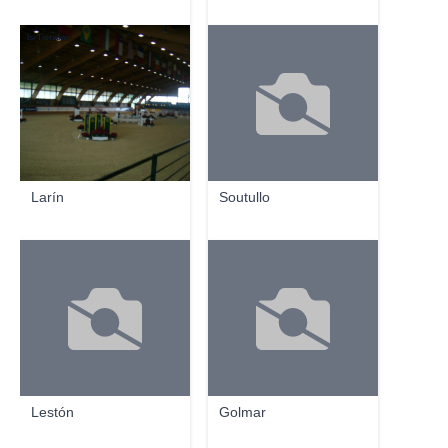
Isi Tiotaum
Larín
Soutullo
Lestón
Golmar