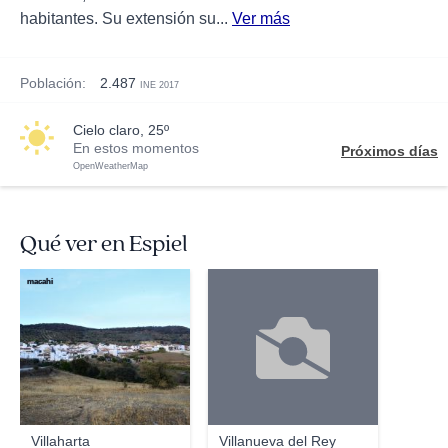
habitantes. Su extensión su...
Ver más
Población:
2.487
INE 2017
cielo claro, 25º
En estos momentos
Próximos días
OpenWeatherMap
Qué ver en Espiel
macahi
Villaharta
Villanueva del Rey