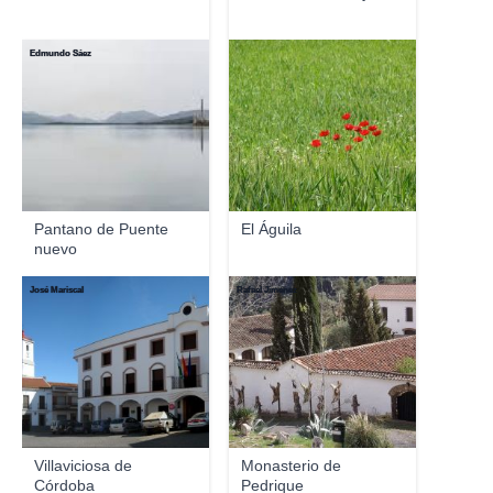
Edmundo Sáez
Pantano de Puente
El Águila
nuevo
José Mariscal
Rafael Jimenez
Villaviciosa de
Monasterio de
Córdoba
Pedrique