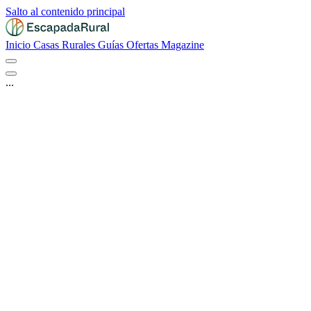
Salto al contenido principal
Inicio
Casas Rurales
Guías
Ofertas
Magazine
...