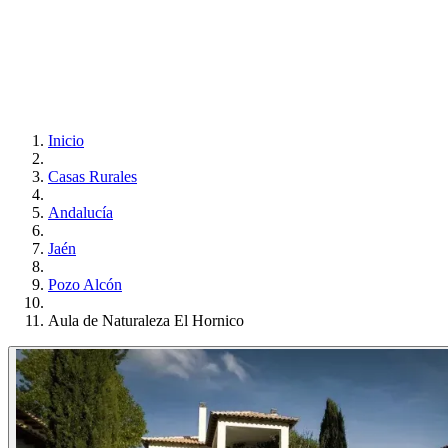
Inicio
Casas Rurales
Andalucía
Jaén
Pozo Alcón
Aula de Naturaleza El Hornico