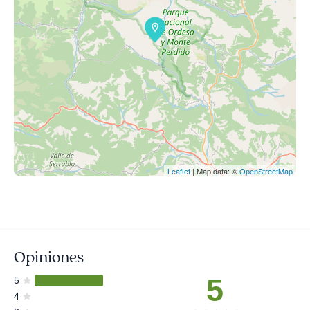
Leaflet
| Map data: ©
OpenStreetMap
Opiniones
5
5
4