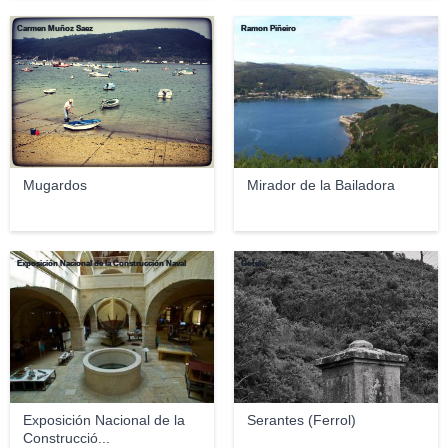
Carmen Muñoz Saez
Ramon Piñeiro
Mugardos
Mirador de la Bailadora
Exposición Nacional de la Construcción Naval
Gotele
Exposición Nacional de la
Serantes (Ferrol)
Construcció...