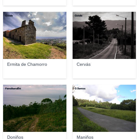
Gotele
Gotele
Ermita de Chamorro
Cervás
FerrolterraBtt
D.Santos
Doniños
Maniños