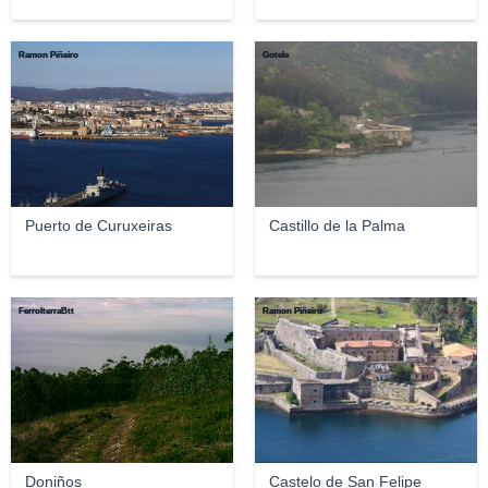
Ramon Piñeiro
Gotele
Puerto de Curuxeiras
Castillo de la Palma
FerrolterraBtt
Ramon Piñeiro
Doniños
Castelo de San Felipe