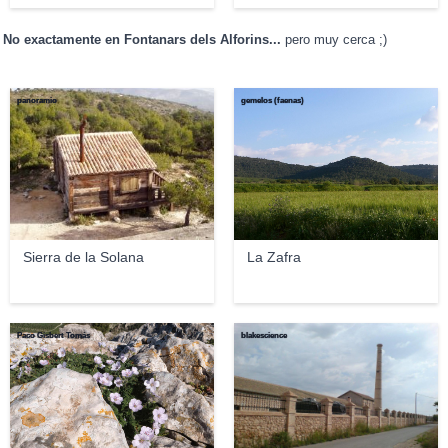
No exactamente en Fontanars dels Alforins...
pero muy cerca ;)
panoramio
gemelos (faenas)
Sierra de la Solana
La Zafra
Paco Gisbert Tomás
blakescience