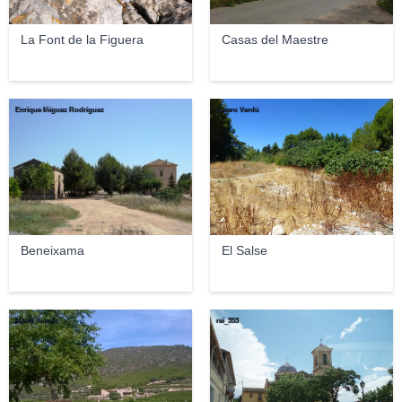
La Font de la Figuera
Casas del Maestre
Enrique Íñiguez Rodríguez
Alvaro Verdú
Beneixama
El Salse
Mario Xineda
rei_353