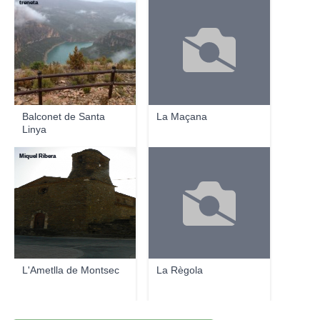
treneta
Balconet de Santa
La Maçana
Linya
Miquel Ribera
L'Ametlla de Montsec
La Règola