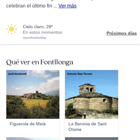
celebran el último fin ...
Ver más
cielo claro, 26º
En estos momentos
Próximos días
OpenWeatherMap
Qué ver en Fontllonga
jordi domènech
Antonio Saez Torrens
Figuerola de Meià
La Baronia de Sant
Oïsme