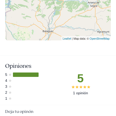
Leaflet
| Map data: ©
OpenStreetMap
Opiniones
5
5
4
3
2
1 opinión
1
Deja tu opinón