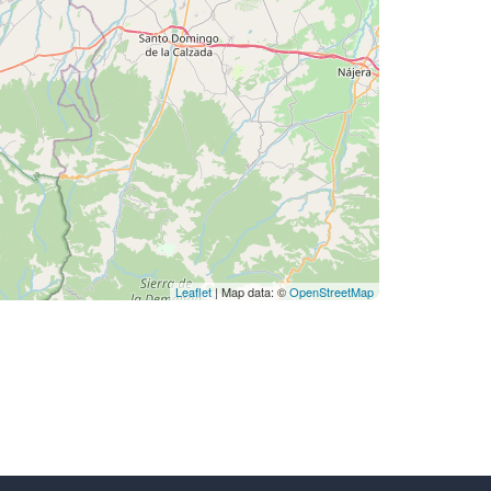
Leaflet
| Map data: ©
OpenStreetMap