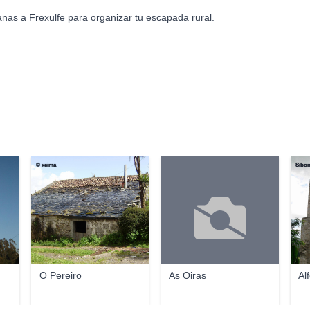
nas a Frexulfe para organizar tu escapada rural.
© xeima
Sibon
O Pereiro
As Oiras
Al