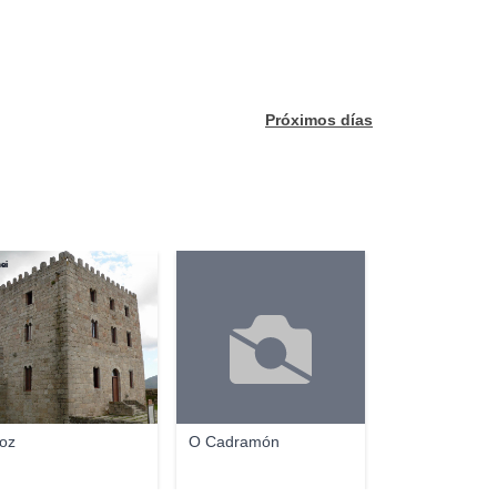
Próximos días
ei
foz
O Cadramón