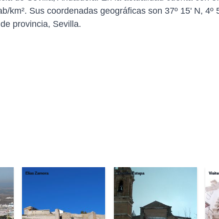
b/km². Sus coordenadas geográficas son 37º 15' N, 4º 5
de provincia, Sevilla.
Elías Zamora
Zorrillo-Estepa
Visit