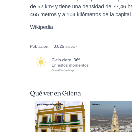
de 52 km² y tiene una densidad de 77,46 ha
465 metros y a 104 kilómetros de la capital 
Wikipedia
Población:
3.825
INE 2017
cielo claro, 36º
En estos momentos
OpenWeatherMap
Qué ver en Gilena
paco delgado bermudez
Antore