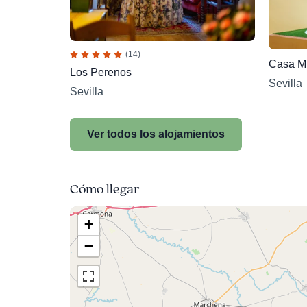
(14)
Casa Mi
Los Perenos
Sevilla
Sevilla
Ver todos los alojamientos
Cómo llegar
+
−