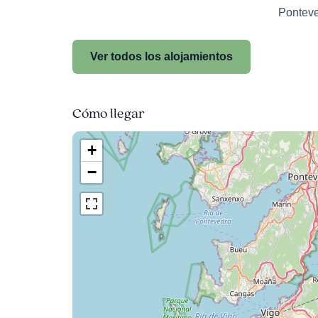
Pontev
Ver todos los alojamientos
Cómo llegar
+
−