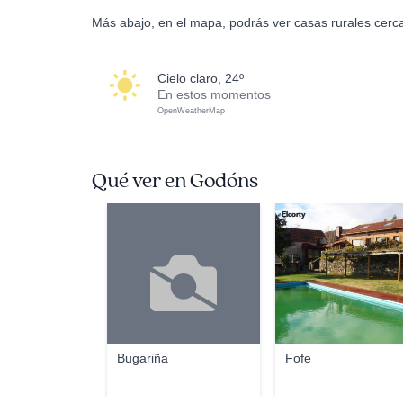
Más abajo, en el mapa, podrás ver casas rurales cerc
cielo claro, 24º
En estos momentos
OpenWeatherMap
Qué ver en Godóns
Elcorty
Bugariña
Fofe