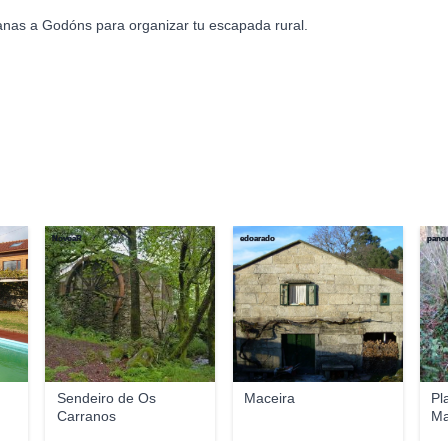
anas a Godóns para organizar tu escapada rural.
NovoaR
edoarado
pano
Sendeiro de Os
Maceira
Pl
Carranos
Ma