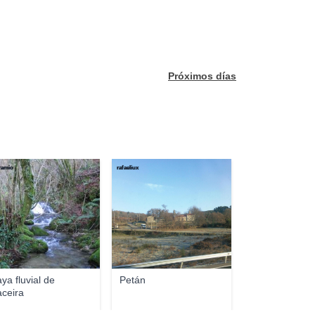
Próximos días
ramio
rafaeliux
aya fluvial de
Petán
ceira