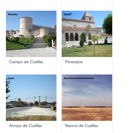
Romerin
luisa07
Campo de Cuéllar
Pinarejos
zjuan
Sara Hernanasanz Eesteban
Arroyo de Cuéllar
Narros de Cuéllar