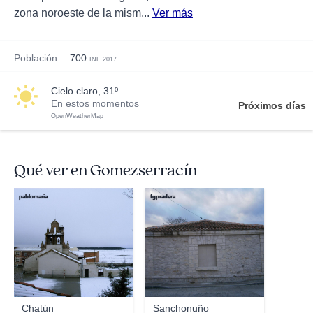
zona noroeste de la mism...
Ver más
Población:
700
INE 2017
cielo claro, 31º
En estos momentos
Próximos días
OpenWeatherMap
Qué ver en Gomezserracín
pablomaria
fgpradera
Chatún
Sanchonuño