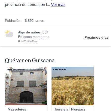
provincia de Lérida, en l...
Ver más
Población:
6.892
INE 2017
algo de nubes, 33º
En estos momentos
Próximos días
OpenWeatherMap
Qué ver en Guissona
Pedro Salcedo i Vaz
Chris Boswell
Massoteres
Torrefeta i Florejacs