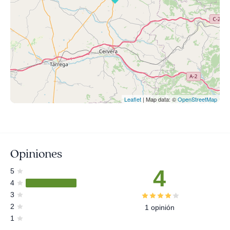
Leaflet
| Map data: ©
OpenStreetMap
Opiniones
4
5
4
3
2
1 opinión
1