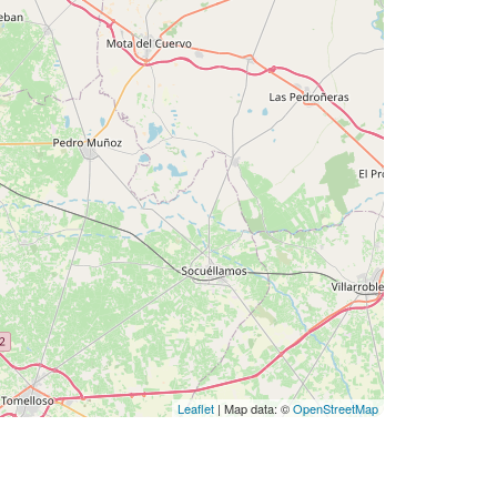
Leaflet
| Map data: ©
OpenStreetMap