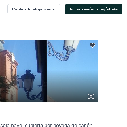
Publica tu alojamiento
Inicia sesión o regístrate
a sola nave, cubierta por bóveda de cañón