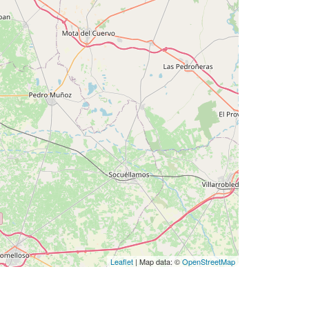
Leaflet
| Map data: ©
OpenStreetMap