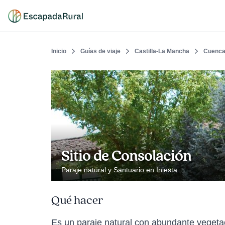
Inicio
Guías de viaje
Castilla-La Mancha
Cuenc
Sitio de Consolación
Paraje natural y Santuario en Iniesta
Qué hacer
Es un paraje natural con abundante vegetaci