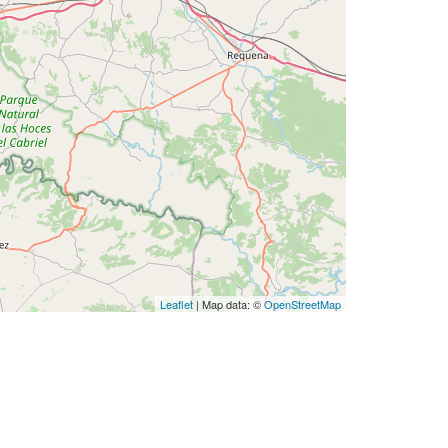
Leaflet
| Map data: ©
OpenStreetMap