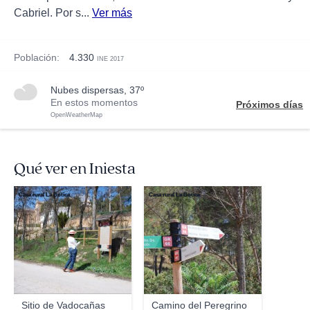
Cabriel. Por s...
Ver más
Población:
4.330
INE 2017
nubes dispersas, 37º
En estos momentos
Próximos días
OpenWeatherMap
Qué ver en Iniesta
Casa rural La Botica
Casa rural La Botica
Sitio de Vadocañas
Camino del Peregrino