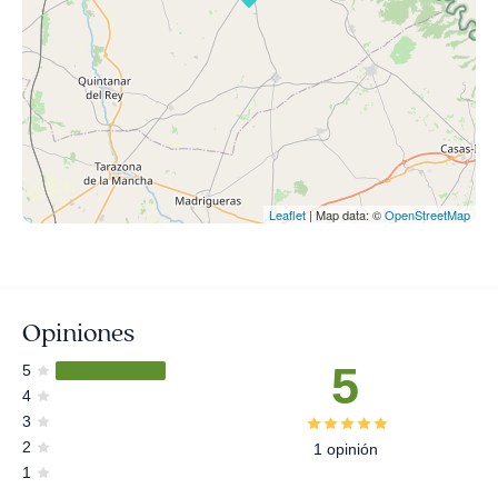
Leaflet
| Map data: ©
OpenStreetMap
Opiniones
5
5
4
3
2
1 opinión
1