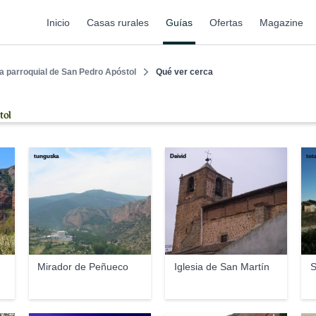
Inicio
Casas rurales
Guías
Ofertas
Magazine
ia parroquial de San Pedro Apóstol
Qué ver cerca
tol
tunguska
Deivid
tot
Mirador de Peñueco
Iglesia de San Martín
S