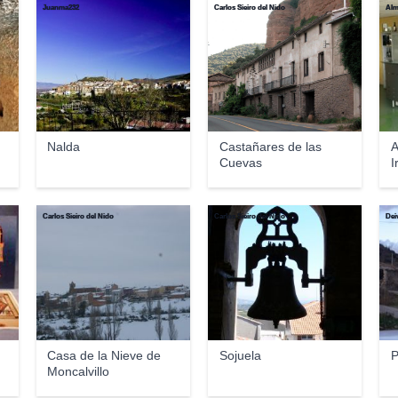
Juanma232
Carlos Sieiro del Nido
Alm
Nalda
Castañares de las
A
Cuevas
I
Carlos Sieiro del Nido
Carlos Sieiro del Nido
Dei
Casa de la Nieve de
Sojuela
P
Moncalvillo