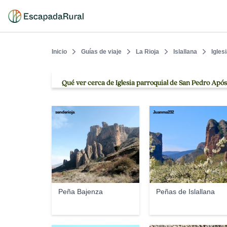
Inicio
Guías de viaje
La Rioja
Islallana
Igles
Qué ver cerca de Iglesia parroquial de San Pedro Após
senderioja
Juanma232
Peña Bajenza
Peñas de Islallana