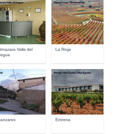
azara Valle del Iregua
Alberto Loyo / Shutterstock
lmazara Valle del
La Rioja
regua
vid
Alfredo Ubis Eguiluz Ubis Eguiluz
anzares
Entrena