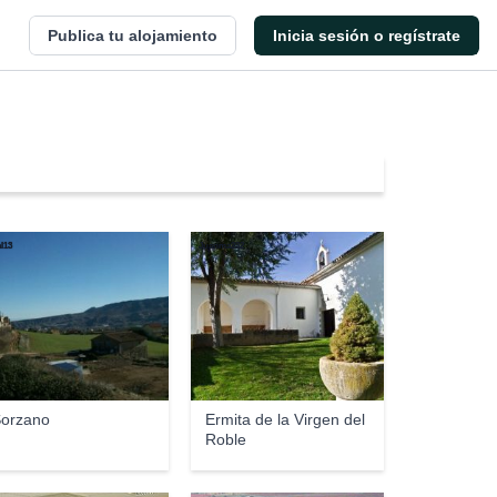
Publica tu alojamiento
Inicia sesión o regístrate
al13
Juanma232
orzano
Ermita de la Virgen del
Roble