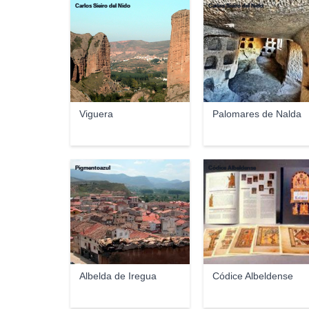
Carlos Sieiro del Nido
Carlos Sieiro del Nido
Viguera
Palomares de Nalda
Pigmentoazul
Códice Albeldense
Albelda de Iregua
Códice Albeldense