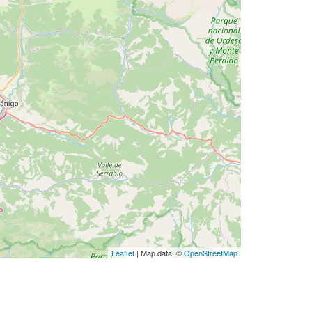
Leaflet
| Map data: ©
OpenStreetMap