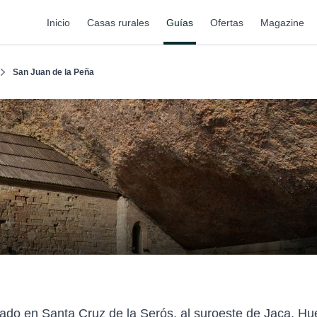
Inicio
Casas rurales
Guías
Ofertas
Magazine
San Juan de la Peña
uado en Santa Cruz de la Serós, al suroeste de Jaca, Hu