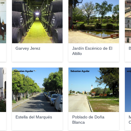
Garvey Jerez
El Pantera
Bod
Garvey Jerez
Jardín Escénico de El
B
Altillo
Sebastian Aguilar
Sebastian Aguilar
emi
Estella del Marqués
Poblado de Doña
M
Blanca
C