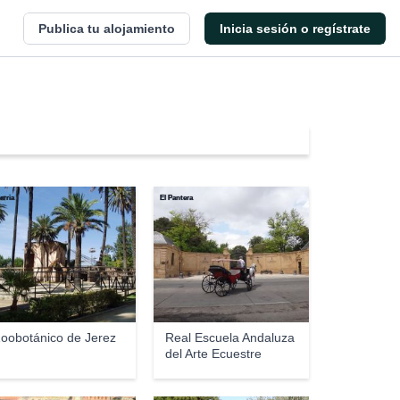
Publica tu alojamiento
Inicia sesión o regístrate
arria
El Pantera
oobotánico de Jerez
Real Escuela Andaluza
del Arte Ecuestre