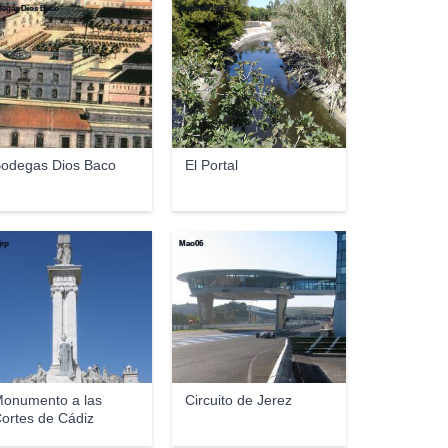
egas Dios Baco
RudifeR1986
odegas Dios Baco
El Portal
jrp
Mao06
onumento a las
Circuito de Jerez
ortes de Cádiz