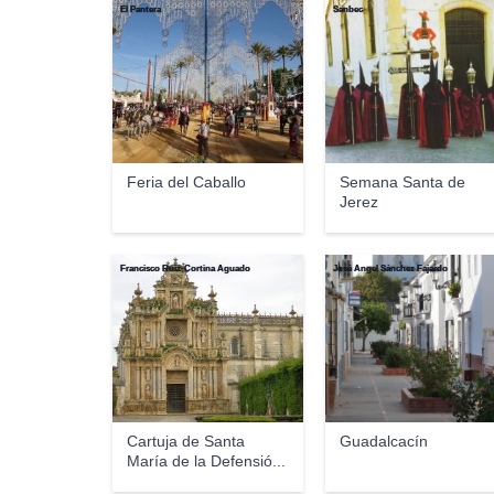
El Pantera
Sanbec
Feria del Caballo
Semana Santa de
Jerez
Francisco Ruiz-Cortina Aguado
José Ángel Sánchez Fajardo
Cartuja de Santa
Guadalcacín
María de la Defensió...