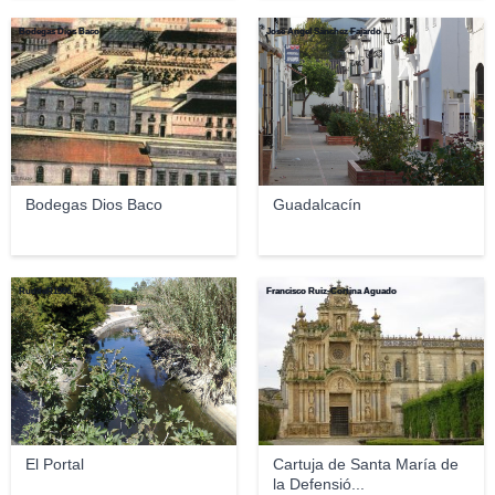
Bodegas Dios Baco
José Ángel Sánchez Fajardo
Bodegas Dios Baco
Guadalcacín
RudifeR1986
Francisco Ruiz-Cortina Aguado
El Portal
Cartuja de Santa María de
la Defensió...