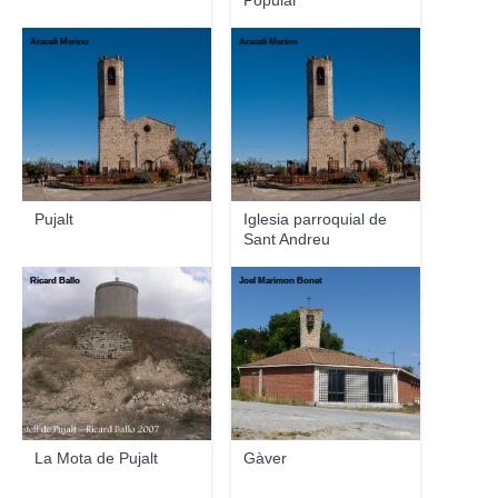
Popular
Araceli Merino
Araceli Merino
Pujalt
Iglesia parroquial de
Sant Andreu
Ricard Ballo
Joel Marimon Bonet
La Mota de Pujalt
Gàver