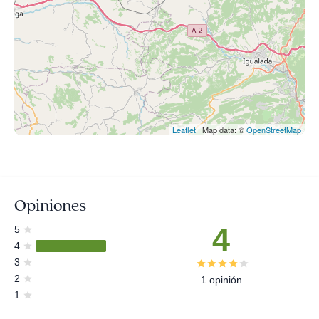
Leaflet
| Map data: ©
OpenStreetMap
Opiniones
4
5
4
3
2
1 opinión
1