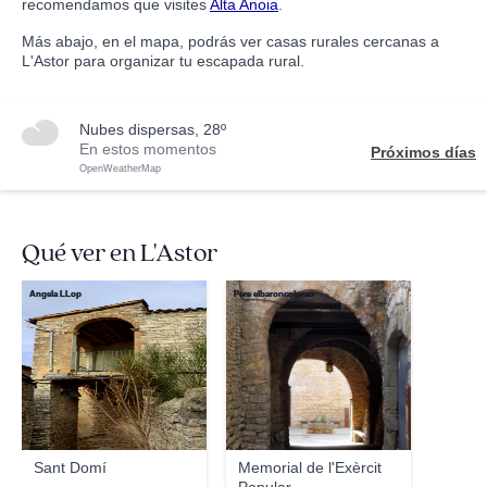
recomendamos que visites
Alta Anoia
.
Más abajo, en el mapa, podrás ver casas rurales cercanas a
L'Astor para organizar tu escapada rural.
nubes dispersas, 28º
En estos momentos
Próximos días
OpenWeatherMap
Qué ver en L'Astor
Angela LLop
Pere elbaroncolorao
Sant Domí
Memorial de l'Exèrcit