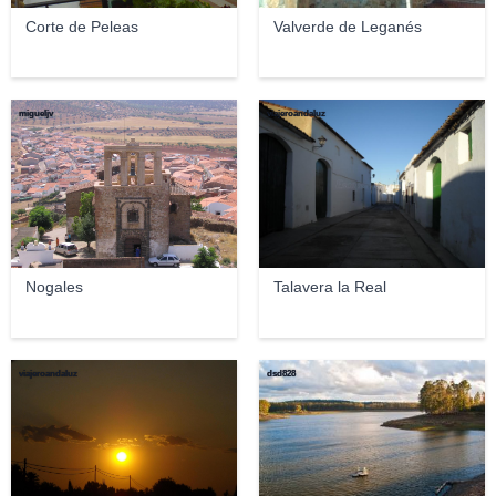
Corte de Peleas
Valverde de Leganés
migueljv
viajeroandaluz
Nogales
Talavera la Real
viajeroandaluz
dsd828