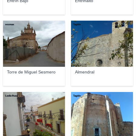
Entrín Bajo
Entrinalto
oozmax
Tagido
Torre de Miguel Sesmero
Almendral
Leslie Ihasz
Tagido