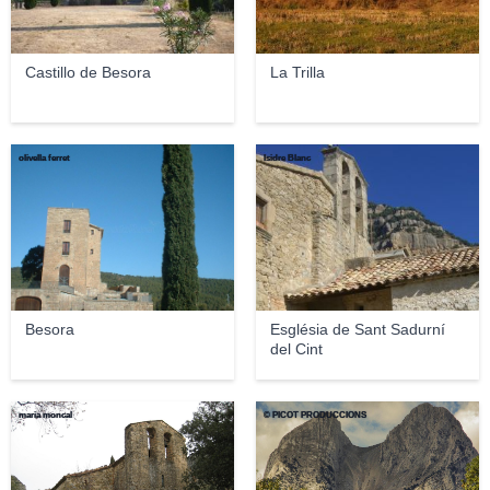
Castillo de Besora
La Trilla
olivella ferret
Isidre Blanc
Besora
Església de Sant Sadurní
del Cint
maria moncal
© PICOT PRODUCCIONS