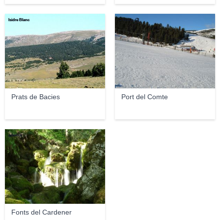
Isidre Blanc
→Toni← ৣৗ
Prats de Bacies
Port del Comte
adevisa
Fonts del Cardener