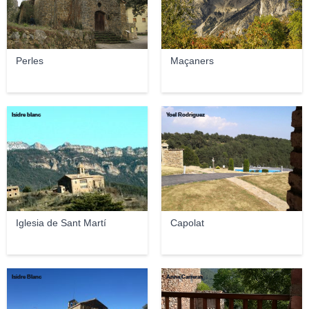
Perles
Maçaners
Isidre blanc
Yoel Rodriguez
Iglesia de Sant Martí
Capolat
Isidre Blanc
Anna Carreras