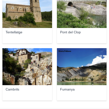
Tentellatge
Pont del Clop
carlos portoles
Marta Pallares
Cambrils
Fumanya