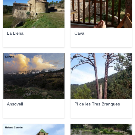
La Llena
Cava
Llorenç
Ziol
Ansovell
Pi de les Tres Branques
Roland Courtin
Capolatell