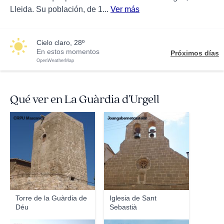
Lleida. Su población, de 1...
Ver más
cielo claro, 28º
En estos momentos
Próximos días
OpenWeatherMap
Qué ver en La Guàrdia d'Urgell
CRPU Mascançà
Joangabernetcastelar
Torre de la Guàrdia de
Iglesia de Sant
Déu
Sebastià