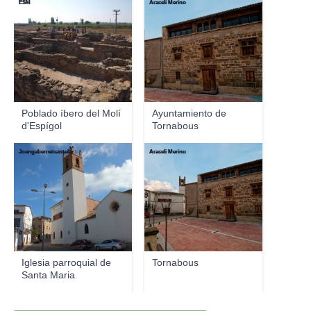
ESM
Araceli Merino
Poblado íbero del Molí
Ayuntamiento de
d'Espígol
Tornabous
Joangabernetcastelar
Araceli Merino
Iglesia parroquial de
Tornabous
Santa Maria