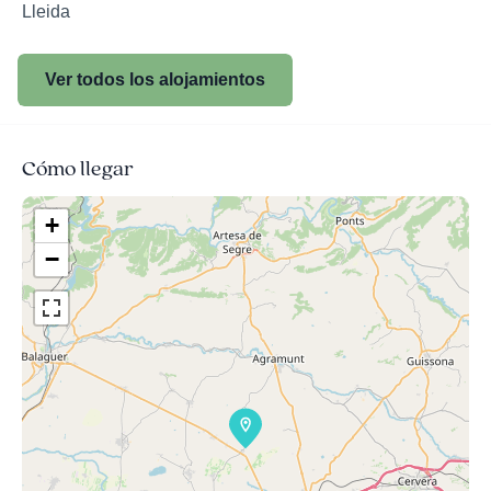
Lleida
Ver todos los alojamientos
Cómo llegar
+
−