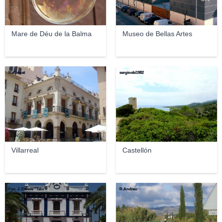
Mare de Déu de la Balma
Museo de Bellas Artes
Ratpenat
sergioski1982
Villarreal
Castellón
Fco. J. Esteve "Tato"
R.Andreu