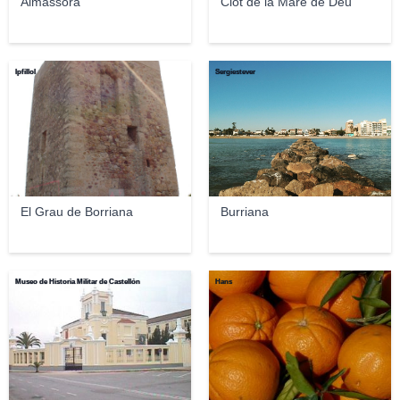
Almassora
Clot de la Mare de Déu
lpfillol
Sergiestever
El Grau de Borriana
Burriana
Museo de Historia Militar de Castellón
Hans