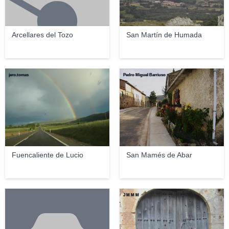
Arcellares del Tozo
San Martín de Humada
jero.tomas
Pedro Miguel Barriuso
Fuencaliente de Lucio
San Mamés de Abar
J M M M