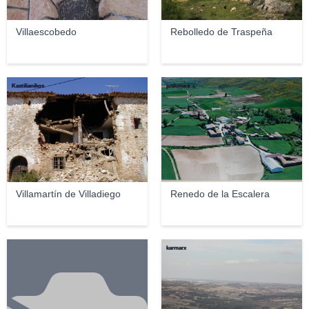
Villaescobedo
Rebolledo de Traspeña
Kastilianikos
juslumira
Villamartín de Villadiego
Renedo de la Escalera
karmarx