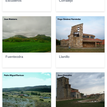
Escuderos
Corralejo
Juan Maisterra
Hugo Giménez Hernández
Fuenteodra
Llanillo
Pedro Miguel Barriuso
Jesus Granados