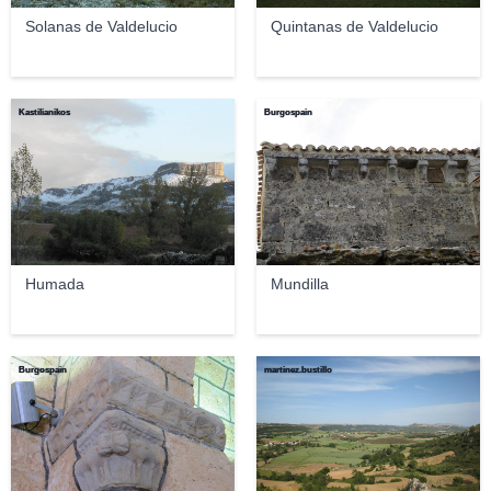
Solanas de Valdelucio
Quintanas de Valdelucio
Kastilianikos
Burgospain
Humada
Mundilla
Burgospain
martinez.bustillo