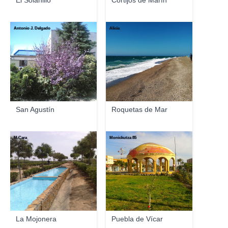
El Solanillo
Cortijos de Marín
Antonio J. Delgado
Alicia
San Agustín
Roquetas de Mar
M.Cara
Monickutza 85
La Mojonera
Puebla de Vícar