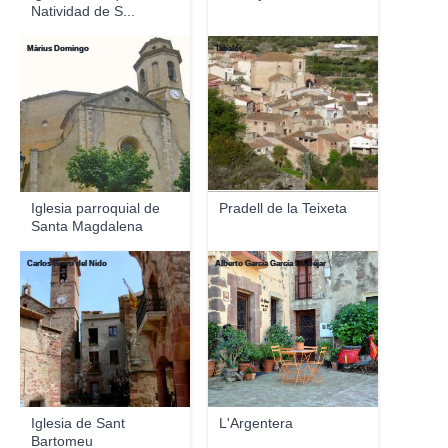
Natividad de S...
Màrius Domingo
Tabalot
Iglesia parroquial de
Pradell de la Teixeta
Santa Magdalena
Carlos Sieiro del Nido
Alberto Garcia García De Béjar
Iglesia de Sant
L'Argentera
Bartomeu