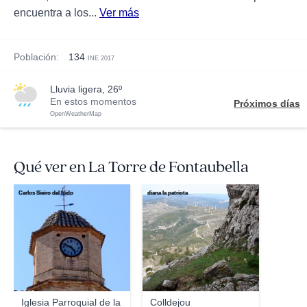
encuentra a los...
Ver más
Población:
134
INE 2017
lluvia ligera, 26º
En estos momentos
Próximos días
OpenWeatherMap
Qué ver en La Torre de Fontaubella
Carlos Sieiro del Nido
diana la patriota
Iglesia Parroquial de la
Colldejou