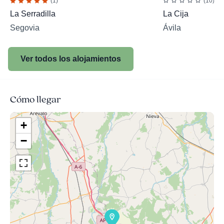
(1)
(10)
La Serradilla
La Cija
Segovia
Ávila
Ver todos los alojamientos
Cómo llegar
+
−