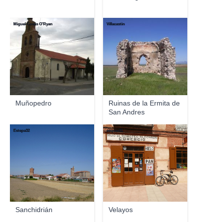
Miguel Covas O'Ryan
Villacastin
Muñopedro
Ruinas de la Ermita de
San Andres
Estepa32
esquer01
Sanchidrián
Velayos