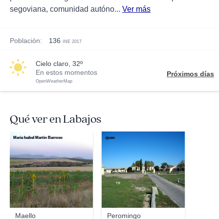
segoviana, comunidad autóno...
Ver más
Población:
136
INE 2017
cielo claro, 32º
En estos momentos
Próximos días
OpenWeatherMap
Qué ver en Labajos
Maria Isabel Martin Barroso
zjuan
Maello
Peromingo