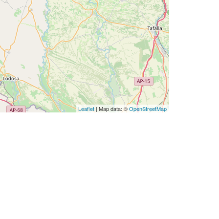
Leaflet
| Map data: ©
OpenStreetMap