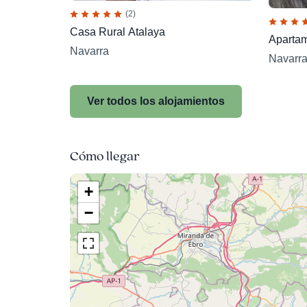
(2)
Casa Rural Atalaya
Apartam
Navarra
Navarr
Ver todos los alojamientos
Cómo llegar
+
−