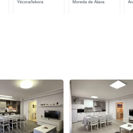
Yécora/Iekora
Moreda de Álava
Ar