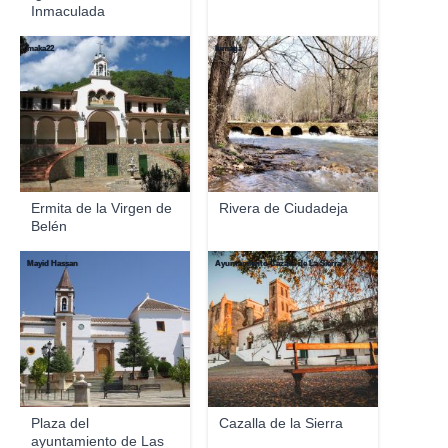
Inmaculada
Concepción
maka22
lumaga
Ermita de la Virgen de
Rivera de Ciudadeja
Belén
Mayid Hassan
Ayuntamiento Cazalla de La Sierra
Plaza del
Cazalla de la Sierra
ayuntamiento de Las