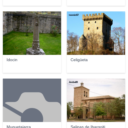
ANDRES GERMAN
txomin57
Idocin
Celigüeta
Jonba00
Muguetajarra
Salinas de Ibargoiti