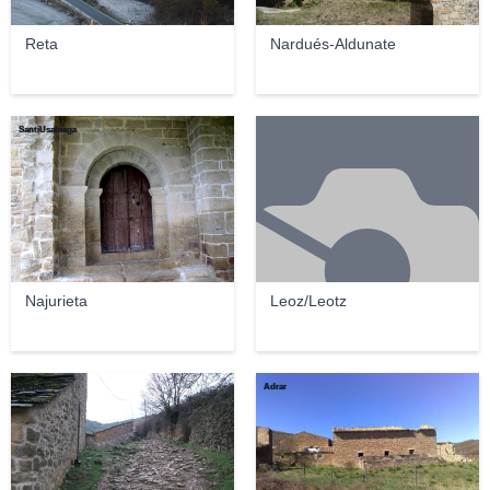
Reta
Nardués-Aldunate
SantiUsabiaga
Najurieta
Leoz/Leotz
barbut
Adrar