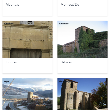
Aldunate
Monreal/Elo
Antzinako
Antzinako
Induráin
Urbicáin
txipat
cincoperegrinos