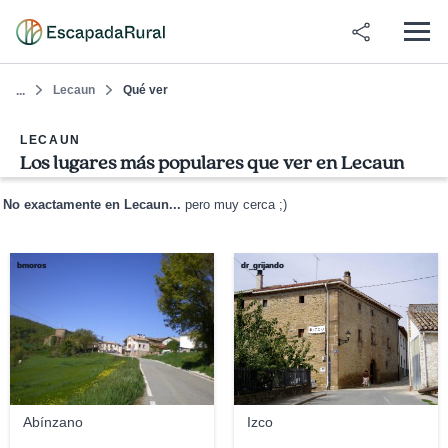
Lecaun
Qué ver
...
LECAUN
Los lugares más populares que ver en Lecaun
No exactamente en Lecaun...
pero muy cerca ;)
bmoros
dr_grijando
Abínzano
Izco