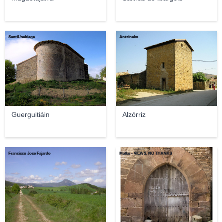
SantiUsabiaga
Antzinako
Guerguitiáin
Alzórriz
Francisco Jose Fajardo
Malko - VIEWS, NO THANKS