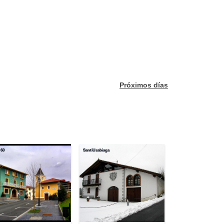
Próximos días
 60
SantiUsabiaga