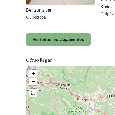
Korteta
Bentzuntzibar
Guipúz
Guipúzcoa
Ver todos los alojamientos
Cómo llegar
+
−