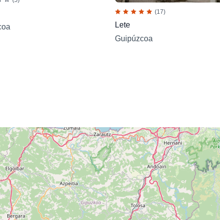
(17)
Lete
coa
Guipúzcoa