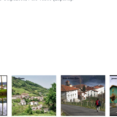
Pilar Rivera
Iñaki Arrieta Baro
jones