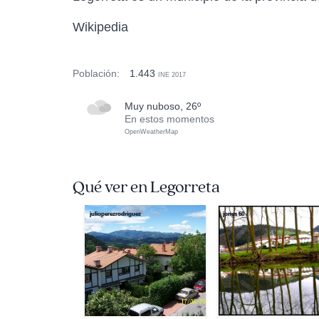
Wikipedia
Población:
1.443
INE 2017
muy nuboso, 26º
En estos momentos
OpenWeatherMap
Qué ver en Legorreta
julioperezrodriguez
jones 60