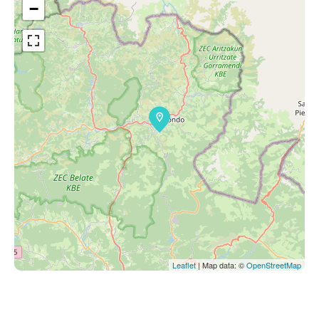
−
Leaflet
| Map data: ©
OpenStreetMap