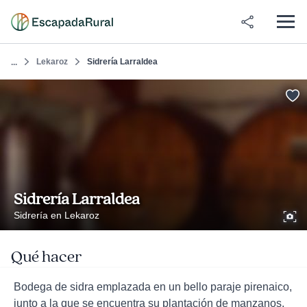
Lekaroz
Sidrería Larraldea
...
Sidrería Larraldea
Sidrería en Lekaroz
Qué hacer
Bodega de sidra emplazada en un bello paraje pirenaico,
junto a la que se encuentra su plantación de manzanos.