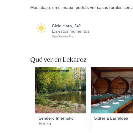
Más abajo, en el mapa, podrás ver casas rurales cerc
cielo claro, 24º
En estos momentos
OpenWeatherMap
Qué ver en Lekaroz
Francisco Beltran de Heredia
Sidrería Larraldea
Sendero Infernuko
Sidrería Larraldea
Erreka