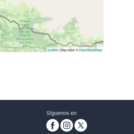
Leaflet
| Map data: ©
OpenStreetMap
Síguenos en