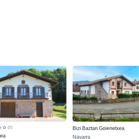
(7)
Bizi Baztan Goienetxea
nea
Navarra