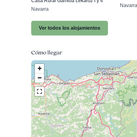
Casa Rural Gamioa Lekaroz I y II
Navarr
Navarra
Ver todos los alojamientos
Cómo llegar
+
−