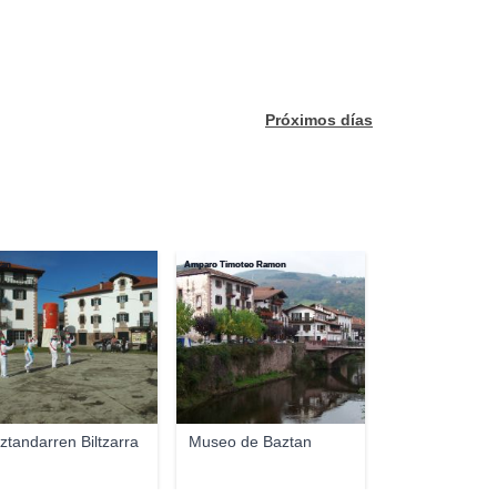
Próximos días
zan
Amparo Timoteo Ramon
ztandarren Biltzarra
Museo de Baztan