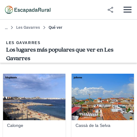
Les Gavarres
Qué ver
...
LES GAVARRES
Los lugares más populares que ver en Les
Gavarres
fduplessis
juliome
Calonge
Cassà de la Selva