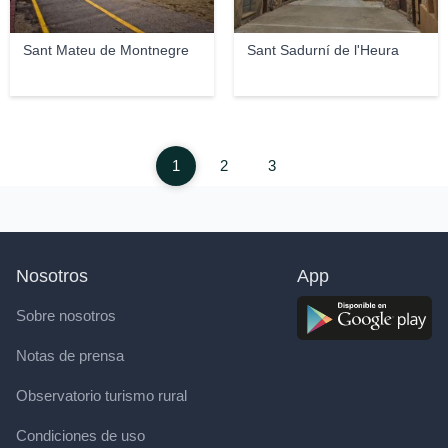
Sant Mateu de Montnegre
Sant Sadurní de l'Heura
1
2
3
Nosotros
App
Sobre nosotros
Notas de prensa
Observatorio turismo rural
Condiciones de uso