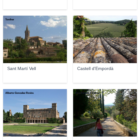
Toniher
lluiscanyet
Sant Martí Vell
Castell d'Empordà
Alberto Gonzalez Rovira
Gus Bertolo Esteban