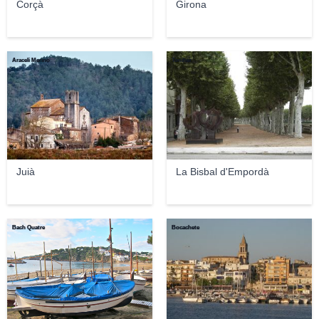
Corçà
Girona
Araceli Merino
Toniher
Juià
La Bisbal d'Empordà
Bach Quatre
Bocachete