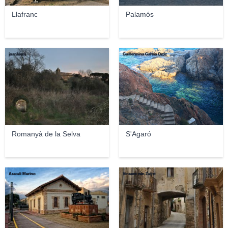
Llafranc
Palamós
joanloam
Guillermina Garcia Ortiz
Romanyà de la Selva
S'Agaró
Araceli Merino
Vincent van Zeijst