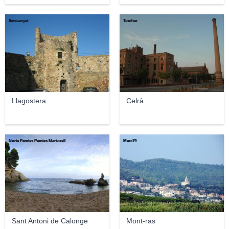
lluiscanyet
Toniher
Llagostera
Celrà
Nuria Pamies Pamies Martorell
Marc79
Sant Antoni de Calonge
Mont-ras